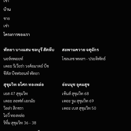
เช่า
บ้าน
ขาย
เช่า
โครงการของเรา
พัทยา บางแสน ชลบุรี สัตหีบ
สะพานควาย จตุจักร
นอร์ทพอยท์
โซลเลซ พหลฯ - ประดิพัทธ์
เดอะ ริเวียร่า วงศ์อมาตย์ บีช
ซีตัส บีชฟรอนท์ พัทยา
สุขุมวิท อโศก ทองหล่อ
อ่อนนุช อุดมสุข
เอส 47 สุขุมวิท
เซ้นส์ สุขุมวิท 68
เดอะ ลอฟท์ เอกมัย
เดอะ รูม สุขุมวิท 69
วิลล่า สิกขรา
เดอะ เบส สุขุมวิท 50
ไอวี่ ทองหล่อ
ริทึ่ม สุขุมวิท 36 - 38