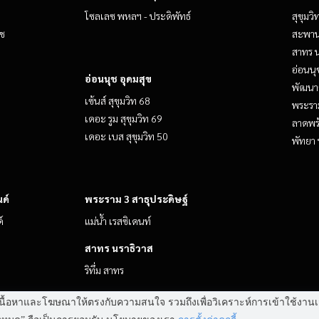
โซลเลซ พหลฯ - ประดิพัทธ์
สุขุมว
ีช
สะพาน
สาทร น
อ่อนนุ
อ่อนนุช อุดมสุข
พัฒนาก
เซ้นส์ สุขุมวิท 68
พระราม
เดอะ รูม สุขุมวิท 69
ลาดพร
เดอะ เบส สุขุมวิท 50
พัทยา 
ด์
พระราม 3 สาธุประดิษฐ์
์
แม่น้ำ เรสซิเดนท์
สาทร นราธิวาส
ริทึ่ม สาทร
 แสดงเนื้อหาและโฆษณาให้ตรงกับความสนใจ รวมถึงเพื่อวิเคราะห์การเข้าใช้ง