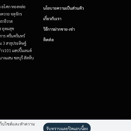
ิท อโศก ทองหล่อ
นโยบายความเป็นส่วนตัว
ควาย จตุจักร
เกี่ยวกับเรา
ราธิวาส
ช อุดมสุข
วิธีการฝากขาย-เช่า
าร ศรีนครินทร์
ติดต่อ
 3 สาธุประดิษฐ์
้าว101 แฮปปี้แลนด์
บางแสน ชลบุรี สัตหีบ
านเว็บไซต์และทำความ
รับทราบและปิดแถบนี้ลง