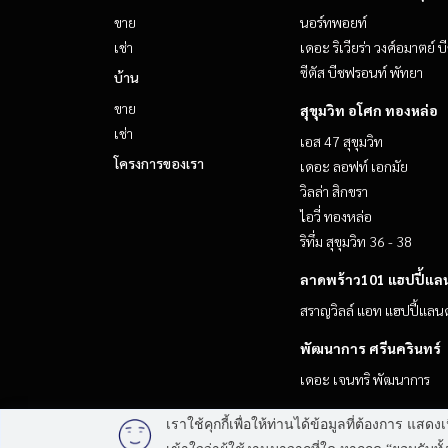
ขาย
นอร์ทพอยท์
เช่า
เดอะ ริเวียร่า วงศ์อมาตย์ บ
ซีตัส บีชฟรอนท์ พัทยา
บ้าน
ขาย
สุขุมวิท อโศก ทองหล่อ
เช่า
เอส 47 สุขุมวิท
โครงการของเรา
เดอะ ลอฟท์ เอกมัย
วิลล่า สิกขรา
ไอวี่ ทองหล่อ
ริทึ่ม สุขุมวิท 36 - 38
ลาดพร้าว101 แฮปปี้แลน
สราญวิลล์ แอท แฮปปี้แลนด
พัฒนาการ ศรีนครินทร์
เดอะ เจนทริ พัฒนาการ
เราใช้คุกกี้เพื่อให้ท่านได้ข้อมูลที่ต้องการ