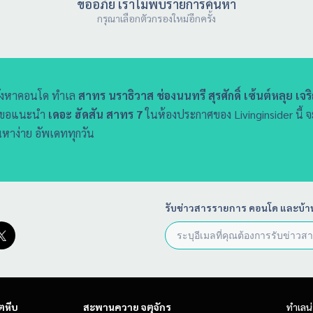
ขออภัย เราไม่พบรายการค้นหา
กรุณาเลือกตัวกรองใหม่อีกครั้ง
ังหาคอนโด ทำเล
สาทร นราธิวาส ช่องนนทรี สุรศักดิ์ เซ้นต์หลุย เจร
เราขอแนะนำ
เดอะ ฮัดสัน สาทร 7
ในห้องประกาศของ Livinginsider นี้ 
หาง่าย อัพเดททุกวัน
รับข่าวสารรายการ คอนโด และบ้า
ตหีบ
สะพานควาย จตุจักร
ทำเลน