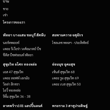
บ้าน
ขาย
เช่า
โครงการของเรา
พัทยา บางแสน ชลบุรี สัตหีบ
สะพานควาย จตุจักร
นอร์ทพอยท์
โซลเลซ พหลฯ - ประดิพัทธ์
เดอะ ริเวียร่า วงศ์อมาตย์ บีช
ซีตัส บีชฟรอนท์ พัทยา
สุขุมวิท อโศก ทองหล่อ
อ่อนนุช อุดมสุข
เอส 47 สุขุมวิท
เซ้นส์ สุขุมวิท 68
เดอะ ลอฟท์ เอกมัย
เดอะ รูม สุขุมวิท 69
วิลล่า สิกขรา
เดอะ เบส สุขุมวิท 50
ไอวี่ ทองหล่อ
ริทึ่ม สุขุมวิท 36 - 38
ลาดพร้าว101 แฮปปี้แลนด์
พระราม 3 สาธุประดิษฐ์