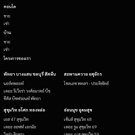
คอนโด
ขาย
เช่า
บ้าน
ขาย
เช่า
โครงการของเรา
พัทยา บางแสน ชลบุรี สัตหีบ
สะพานควาย จตุจักร
นอร์ทพอยท์
โซลเลซ พหลฯ - ประดิพัทธ์
เดอะ ริเวียร่า วงศ์อมาตย์ บีช
ซีตัส บีชฟรอนท์ พัทยา
สุขุมวิท อโศก ทองหล่อ
อ่อนนุช อุดมสุข
เอส 47 สุขุมวิท
เซ้นส์ สุขุมวิท 68
เดอะ ลอฟท์ เอกมัย
เดอะ รูม สุขุมวิท 69
วิลล่า สิกขรา
เดอะ เบส สุขุมวิท 50