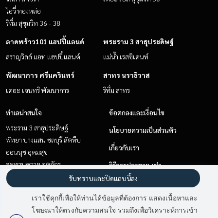
ไอวี่ ทองหล่อ
ริทึ่ม สุขุมวิท 36 - 38
ลาดพร้าว101 แฮปปี้แลนด์
พระราม 3 สาธุประดิษฐ์
สราญวิลล์ แอท แฮปปี้แลนด์
แม่น้ำ เรสซิเดนท์
พัฒนาการ ศรีนครินทร์
สาทร นราธิวาส
เดอะ เจนทริ พัฒนาการ
ริทึ่ม สาทร
ทำเลน่าสนใจ
ข้อตกลงและเงื่อนไข
พระราม 3 สาธุประดิษฐ์
นโยบายความเป็นส่วนตัว
พัทยา บางแสน ชลบุรี สัตหีบ
เกี่ยวกับเรา
อ่อนนุช อุดมสุข
สะพานควาย จตุจักร
วิธีการฝากขาย-เช่า
สาทร นราธิวาส
รับทราบและปิดแถบนี้ลง
ติดต่อ
พัฒนาการ ศรีนครินทร์
เราใช้คุกกี้เพื่อให้ท่านได้ข้อมูลที่ต้องการ แสดงเนื้อหาและ
สุขุมวิท อโศก ทองหล่อ
โฆษณาให้ตรงกับความสนใจ รวมถึงเพื่อวิเคราะห์การเข้า
ลาดพร้าว101 แฮปปี้แลนด์