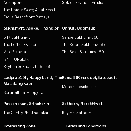
Northpoint
Solace Phahol - Pradipat
The Riviera Wong Amat Beach
Cetus Beachfront Pattaya
Sukhumvit, Asoke, Thonglor
Onnut, Udomsuk
S47 Sukhumvit
Sense Sukhumvit 68
The Lofts Ekkamai
The Room Sukhumvit 69
Villa Sikhara
The Base Sukhumvit 50
IVY THONGLOR
Rhythm Sukhumvit 36 - 38
Ladprao101, Happy Land, The
Rama3 (Riverside),Satupadit
Mall Bang Kapi
Menam Residences
Saranville @ Happy Land
Pattanakan, Srinakarin
Sathorn, Narathiwat
The Gentry Phatthanakan
Rhythm Sathorn
Interesting Zone
Terms and Conditions