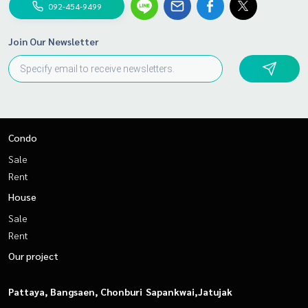
092-454-9499
Join Our Newsletter
Condo
Sale
Rent
House
Sale
Rent
Our project
Pattaya, Bangsaen, Chonburi
Sapankwai,Jatujak