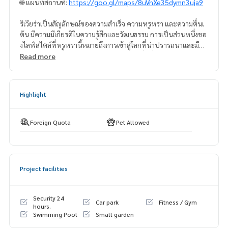
🌐 แผนที่สถานที่:
https://goo.gl/maps/8uVnXe35dymn3uja9
ริเวียร่าเป็นสัญลักษณ์ของความสำเร็จ ความหรูหรา และความตื่นเ
ต้น มีความมีเกียรติในความรู้สึกและวัฒนธรรม การเป็นส่วนหนึ่งขอ
งไลฟ์สไตล์ที่หรูหรานี้หมายถึงการเข้าสู่โลกที่น่าปรารถนาและมีสิท
ธิพิเศษ พร้อมเข้าถึงสิ่งอำนวยความสะดวกที่ดีที่สุดและมีการวางแ
Read more
ผนอย่างดีในพัทยา
ดาดฟ้าสกายเทอเรซตั้งอยู่ภายในแต่ละอาคารที่ชั้น 23 และ 24 พร้
อมสระว่ายน้ำแบบอินฟินิตี้ที่น่าประทับใจ ห้องฟิตเนส และเลานจ์
Highlight
บนฟ้า
สิ่งอำนวยความสะดวก:
Foreign Quota
Pet Allowed
สระว่ายน้ำกว้าง 37 เมตร
สระว่ายน้ำสำหรับเด็กหลายแห่ง
พื้นที่อาบแดดหลายระดับ
Project facilities
น้ำพุและฟีเจอร์น้ำต่างๆ
คลับเด็กและสนามเด็กเล่น
ห้องฟิตเนสขนาดใหญ่พร้อมวิวท้องฟ้า
Security 24
Car park
Fitness / Gym
การจัดสวนเขตร้อนที่เขียวชอุ่ม
hours.
Swimming Pool
Small garden
ศาลาและศาลาแบบลอยน้ำ
พื้นที่สีเขียวขนาดใหญ่