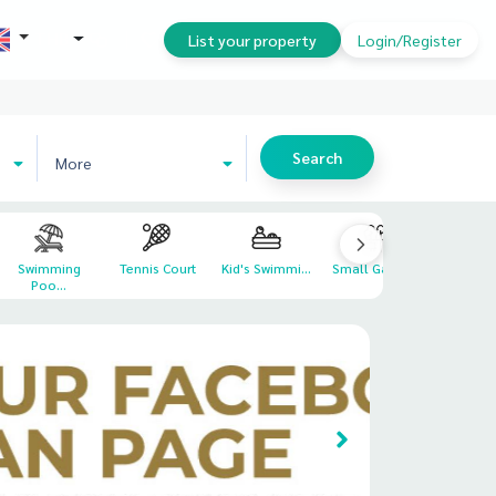
THB
List your property
Login/Register
Search
More
Swimming
Tennis Court
Kid's Swimmi...
Small Garden
Poo...