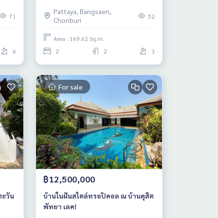
t
คอนโดมิเนียม พัทยา – พระตำหนัก
Pattaya, Bangsaen,
ซอย 2
71
52
Chonburi
Area : 169.62 Sq.m.
6
2
2
3
For sale
฿12,500,000
ตะวัน
บ้านในฝันสไตล์ทรอปิคอล ณ บ้านดุสิต
พัทยา เลค!