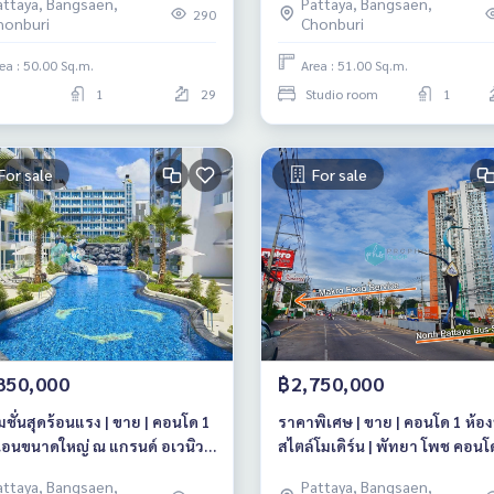
attaya, Bangsaen,
Pattaya, Bangsaen,
พัทยา)
290
honburi
Chonburi
ea : 50.00 Sq.m.
Area : 51.00 Sq.m.
1
29
Studio room
1
For sale
For sale
850,000
฿2,750,000
ชั่นสุดร้อนแรง | ขาย | คอนโด 1
ราคาพิเศษ | ขาย | คอนโด 1 ห้อ
นอนขนาดใหญ่ ณ แกรนด์ อเวนิว
สไตล์โมเดิร์น | พัทยา โพช คอนโ
เดนซ์
attaya, Bangsaen,
Pattaya, Bangsaen,