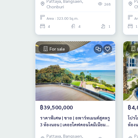
Pattaya, Bangsaen,
P
268
Chonburi
C
Area : 323.00 Sq.m.
Ar
4
4
1
1
For sale
฿39,500,000
฿4,
ราคาพิเศษ | ขาย | อพาร์ทเมนต์สุดหรู
โปรโม
3 ห้องนอน | เดอะโคฟคอนโดมิเนียม
ห้อง
(หาดวงศ์อมาตย์)
เรสซิ
Pattaya, Bangsaen,
P