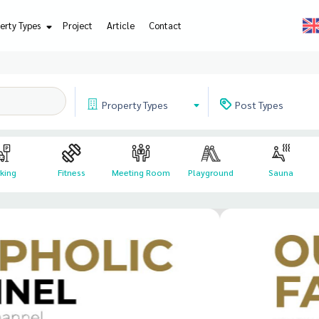
erty Types
Project
Article
Contact
Property
Types
Post
Types
king
Fitness
Meeting Room
Playground
Sauna