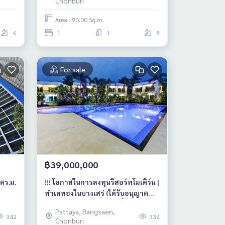
Chonburi
Area : 90.00 Sq.m.
6
1
1
5
For sale
฿39,000,000
 ตร.ม.
!!! โอกาสในการลงทุนรีสอร์ทโมเดิร์น |
ทำเลทองในบางเสร่ (ได้รับอนุญาต
และถูกต้องตามกฎหมายทั้งหมด)
Pattaya, Bangsaen,
342
334
Chonburi