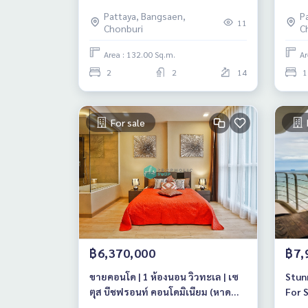
วงศ์
Pattaya, Bangsaen,
P
11
Chonburi
C
Area : 132.00 Sq.m.
Ar
2
2
14
1
For sale
฿6,370,000
฿7,
ขายคอนโด | 1 ห้องนอน วิวทะเล | เซ
Stun
ตุส บีชฟรอนท์ คอนโดมิเนียม (หาด
For S
จอมเทียน, พัทยา)
Con