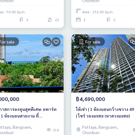
honburi
Chonburi
ea : 70.00 Sq.m.
Area : 152.00 Sq.m.
2
22
2
2
For sale
For sale
000,000
฿4,690,000
โอกาสการลงทุนสุดพิเศษ: อพาร์ท
ให้เช่า | 1 ห้องนอนกว้างขวาง 49
 1 ห้องนอนสวยงาม ที่
| ไซร์ วองมะตะ (หาดวงมะตะ)
ดมิเนียม Seven Seas หาดจอม
attaya, Bangsaen,
Pattaya, Bangsaen,
น พัทยา
319
honburi
Chonburi