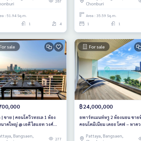
287
honburi
Chonburi
ea : 51.94 Sq.m.
Area : 35.59 Sq.m.
1
4
1
1
For sale
For sale
700,000
฿24,000,000
่า | ขาย | คอนโดวิวทะเล 1 ห้อง
อพาร์ทเมนท์หรู 2 ห้องนอน ขายที
นาดใหญ่ @ เอดี ไฮแอท วงศ์
คอนโดมิเนียม เดอะ โคฟ – หาดว
ย์
อมาตย์
attaya, Bangsaen,
Pattaya, Bangsaen,
277