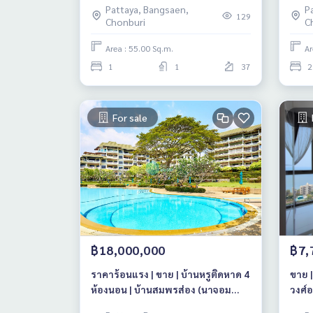
Pattaya, Bangsaen,
P
129
Chonburi
C
Area : 55.00 Sq.m.
Ar
1
1
37
2
For sale
฿18,000,000
฿7,
ราคาร้อนแรง | ขาย | บ้านหรูติดหาด 4
ขาย |
ห้องนอน | บ้านสมพรส่อง (นาจอม
วงศ์
เทียน)