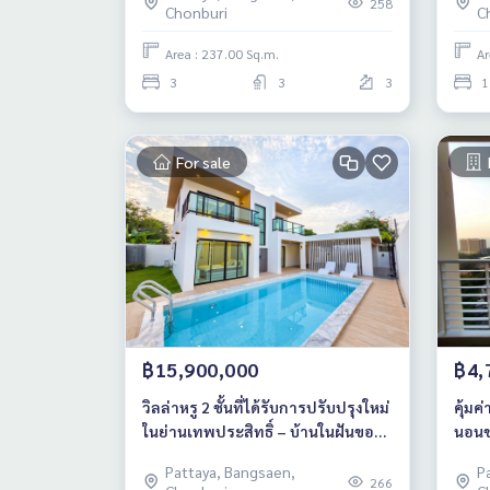
258
Chonburi
C
Area : 237.00 Sq.m.
Ar
3
3
3
1
For sale
฿15,900,000
฿4,
วิลล่าหรู 2 ชั้นที่ได้รับการปรับปรุงใหม่
คุ้มค
ในย่านเทพประสิทธิ์ – บ้านในฝันของ
นอนข
คุณรออยู่!
อมาต
Pattaya, Bangsaen,
P
266