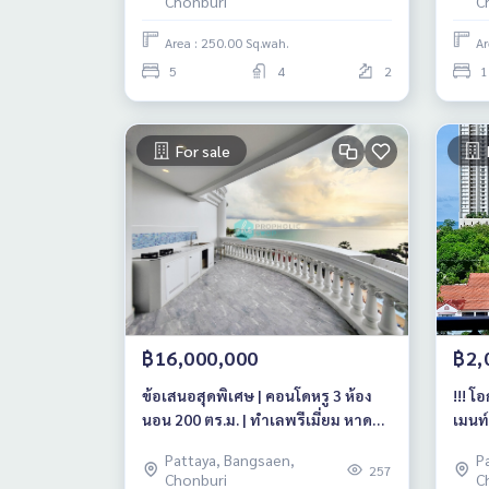
Chonburi
C
Area : 250.00 Sq.wah.
Ar
5
4
2
1
For sale
฿16,000,000
฿2,
ข้อเสนอสุดพิเศษ | คอนโดหรู 3 ห้อง
!!! 
นอน 200 ตร.ม. | ทำเลพรีเมี่ยม หาด
เมนท์
วงศ์อมาตย์ พัทยา
คอนโ
Pattaya, Bangsaen,
P
เทีย
257
Chonburi
C