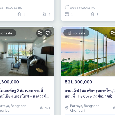
ea : 36.00 Sq.m.
Area : 49.00 Sq.m.
1
6
1
1
For sale
For sale
,300,000
฿21,900,000
ทเมนท์หรู 2 ห้องนอน ขายที่
ขายแล้ว! | ห้องพักหรูขนาดใหญ่ 
ดมิเนียม เดอะ โคฟ – หาดวงศ์
นอน ที่ The Cove (วงศ์อมาตย์)
ย์
attaya, Bangsaen,
Pattaya, Bangsaen,
341
honburi
Chonburi