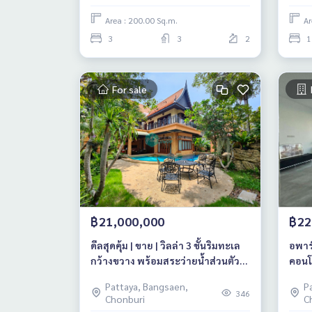
Area : 200.00 Sq.m.
Ar
3
3
2
1
For sale
฿21,000,000
฿22
ดีลสุดคุ้ม | ขาย | วิลล่า 3 ชั้นริมทะเล
อพาร์
กว้างขวาง พร้อมสระว่ายน้ำส่วนตัว
คอนโ
(นาเจริญ พัทยา)
อมาต
Pattaya, Bangsaen,
P
346
Chonburi
C