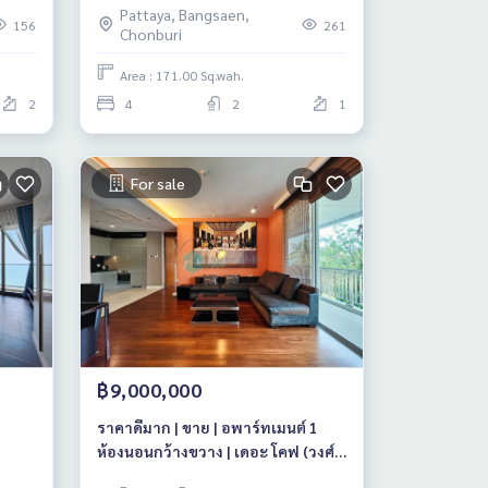
Pattaya, Bangsaen,
156
261
Chonburi
Area : 171.00 Sq.wah.
2
4
2
1
For sale
฿9,000,000
ราคาดีมาก | ขาย | อพาร์ทเมนต์ 1
ห้องนอนกว้างขวาง | เดอะ โคฟ (วงศ์
อมาตย์)