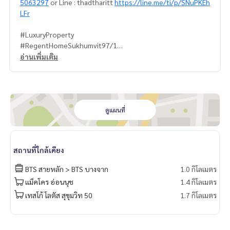
5063297
or Line : thadtharitt
https://line.me/ti/p/SNuPKEh
LFr
#LuxuryProperty
#RegentHomeSukhumvit97/1
#BTSBangchak
อ่านเพิ่มเติม
#SaleBuyRentPropertyInBangkok
#Bangkokproperty
ดูแผนที่
สถานที่ใกล้เคียง
BTS สายหลัก > BTS บางจาก
1.0 กิโลเมตร
แม็คโคร อ่อนนุช
1.4 กิโลเมตร
เทสโก้ โลตัส สุขุมวิท 50
1.7 กิโลเมตร