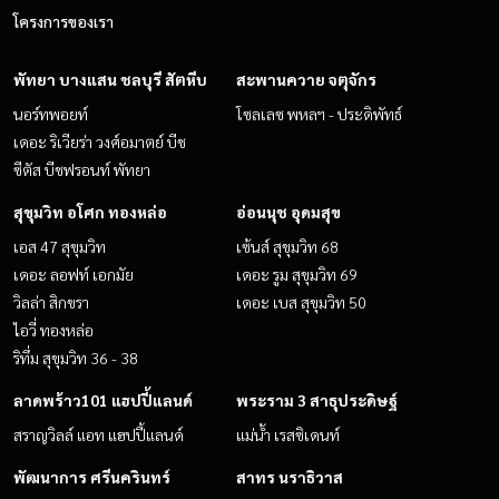
โครงการของเรา
พัทยา บางแสน ชลบุรี สัตหีบ
สะพานควาย จตุจักร
นอร์ทพอยท์
โซลเลซ พหลฯ - ประดิพัทธ์
เดอะ ริเวียร่า วงศ์อมาตย์ บีช
ซีตัส บีชฟรอนท์ พัทยา
สุขุมวิท อโศก ทองหล่อ
อ่อนนุช อุดมสุข
เอส 47 สุขุมวิท
เซ้นส์ สุขุมวิท 68
เดอะ ลอฟท์ เอกมัย
เดอะ รูม สุขุมวิท 69
วิลล่า สิกขรา
เดอะ เบส สุขุมวิท 50
ไอวี่ ทองหล่อ
ริทึ่ม สุขุมวิท 36 - 38
ลาดพร้าว101 แฮปปี้แลนด์
พระราม 3 สาธุประดิษฐ์
สราญวิลล์ แอท แฮปปี้แลนด์
แม่น้ำ เรสซิเดนท์
พัฒนาการ ศรีนครินทร์
สาทร นราธิวาส