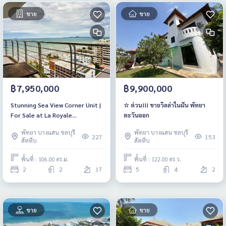
ขาย
ขาย
฿7,950,000
฿9,900,000
Stunning Sea View Corner Unit |
☆ ด่วน!!! ขายวิลล่าในฝัน พัทยา
For Sale at La Royale
ตะวันออก
Condominium
พัทยา บางแสน ชลบุรี
พัทยา บางแสน ชลบุรี
227
153
สัตหีบ
สัตหีบ
พื้นที่ : 106.00 ตร.ม.
พื้นที่ : 122.00 ตร.ว.
2
2
17
5
4
2
ขาย
ขาย