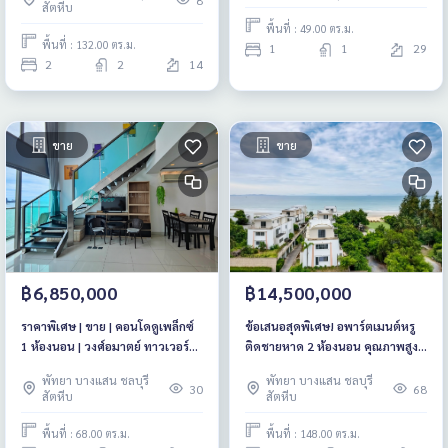
8
สัตหีบ
พื้นที่ : 49.00 ตร.ม.
พื้นที่ : 132.00 ตร.ม.
1
1
29
2
2
14
ขาย
ขาย
฿6,850,000
฿14,500,000
ราคาพิเศษ | ขาย | คอนโดดูเพล็กซ์
ข้อเสนอสุดพิเศษ! อพาร์ตเมนต์หรู
1 ห้องนอน | วงศ์อมาตย์ ทาวเวอร์
ติดชายหาด 2 ห้องนอน คุณภาพสูง
(หาดวงศ์อมาตย์ พัทยา)
ในโครงการ La Royale Beachfront
พัทยา บางแสน ชลบุรี
พัทยา บางแสน ชลบุรี
Condo พร้อมขายและให้เช่า
30
68
สัตหีบ
สัตหีบ
พื้นที่ : 68.00 ตร.ม.
พื้นที่ : 148.00 ตร.ม.