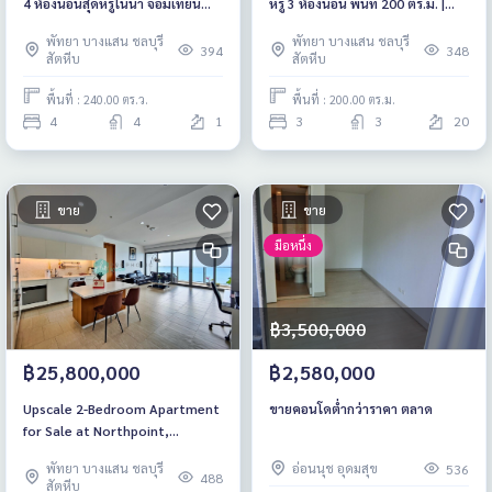
4 ห้องนอนสุดหรูในนา จอมเทียน
หรู 3 ห้องนอน พื้นที่ 200 ตร.ม. |
(อำเภอสัตหีบ)
หาดวงศ์อามาตย์ | พัทยา
พัทยา บางแสน ชลบุรี
พัทยา บางแสน ชลบุรี
394
348
สัตหีบ
สัตหีบ
พื้นที่ : 240.00 ตร.ว.
พื้นที่ : 200.00 ตร.ม.
4
4
1
3
3
20
ขาย
ขาย
มือหนึ่ง
฿3,500,000
฿25,800,000
฿2,580,000
Upscale 2-Bedroom Apartment
ขายคอนโดต่ำกว่าราคา ตลาด
for Sale at Northpoint,
Wongamat Beach, Pattaya
พัทยา บางแสน ชลบุรี
อ่อนนุช อุดมสุข
536
488
สัตหีบ