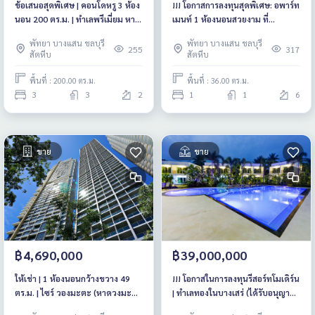
ข้อเสนอสุดพิเศษ | คอนโดหรู 3 ห้อง
!!! โอกาสการลงทุนสุดพิเศษ: อพาร์ท
นอน 200 ตร.ม. | ทำเลพรีเมี่ยม หาด
เมนท์ 1 ห้องนอนสวยงาม ที่
วงศ์อมาตย์ พัทยา
คอนโดมิเนียม Seven Seas หาด
พัทยา บางแสน ชลบุรี
พัทยา บางแสน ชลบุรี
จอมเทียน พัทยา
255
317
สัตหีบ
สัตหีบ
พื้นที่ : 200.00 ตร.ม.
พื้นที่ : 36.00 ตร.ม.
3
3
2
1
1
6
ขาย
ขาย
฿4,690,000
฿39,000,000
ให้เช่า | 1 ห้องนอนกว้างขวาง 49
!!! โอกาสในการลงทุนรีสอร์ทโมเดิร์น
ตร.ม. | ไซร์ วองมะตะ (หาดวงมะ
| ทำเลทองในบางเสร่ (ได้รับอนุญาต
ตะ)
และถูกต้องตามกฎหมายทั้งหมด)