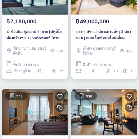
฿7,180,000
฿49,000,000
☆ ข้อเสนอสุดฮอต!!! | ขาย | สตูดิโอ
ประกาศขาย | ห้องแกรนด์หรู 3 ห้อง
ห้องกว้างขวาง | นอร์ธพอยท์ (หาด
นอน | เดอะ โคฟ คอนโดมิเนียม
วงศ์อมาตย์ พัทยา)
(หาดวงศ์อมาตย์)
พัทยา บางแสน ชลบุรี
พัทยา บางแสน ชลบุรี
489
428
สัตหีบ
สัตหีบ
พื้นที่ : 51.00 ตร.ม.
พื้นที่ : 238.00 ตร.ม.
ห้องสตูดิโอ
1
29
3
3
10
1
ขาย
ขาย