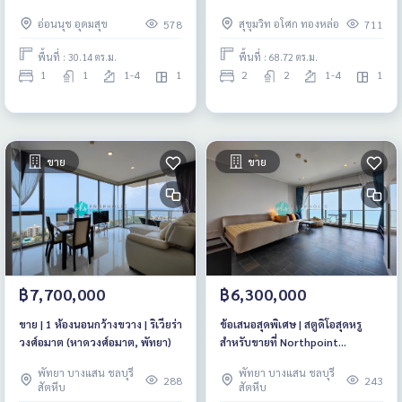
เฟอร์ครบ ขาดแค่เตียง
Sukhumvit พื้นที่ใช้สอยเยอะถึง
อ่อนนุช อุดมสุข
สุขุมวิท อโศก ทองหล่อ
578
711
68.72 ตรม. แต่ขายแค่ 9.5 ลบ.*
เท่านั้น
พื้นที่ : 30.14 ตร.ม.
พื้นที่ : 68.72 ตร.ม.
1
1
1-4
1
2
2
1-4
1
ขาย
ขาย
฿7,700,000
฿6,300,000
ขาย | 1 ห้องนอนกว้างขวาง | ริเวียร่า
ข้อเสนอสุดพิเศษ | สตูดิโอสุดหรู
วงศ์อมาต (หาดวงศ์อมาต, พัทยา)
สำหรับขายที่ Northpoint
Condominium (หาดวงศ์อมาตย์
พัทยา บางแสน ชลบุรี
พัทยา บางแสน ชลบุรี
พัทยา)
288
243
สัตหีบ
สัตหีบ