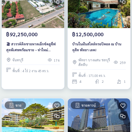
฿12,500,000
฿92,250,000
บ้านในฝันสไตล์ทรอปิคอล ณ บ้าน
🏖 สวรรค์ติดชายหาดเอ็กซ์คลูซีฟ
ดุสิต พัทยา เลค!
สุดพิเศษพร้อมขาย – ท่าใหม่
จันทบุรี! 🌴
พัทยา บางแสน ชลบุรี
จันทบุรี
176
259
สัตหีบ
พื้นที่ : 4 ไร่ 2 งาน 45 ตร.ว.
พื้นที่ : 171.00 ตร.ว.
4
2
1
ขาย
ขายดาวน์