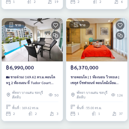
1
2
19
2
2
6
ขาย
ขาย
฿6,990,000
฿6,370,000
🏡 ขายด่วน! 169.62 ตร.ม.คอนโด
ขายคอนโด | 1 ห้องนอน วิวทะเล |
หรู 2 ห้องนอน ที่ Tudor Court
เซตุส บีชฟรอนท์ คอนโดมิเนียม
คอนโดมิเนียม พัทยา – พระตำหนัก
(หาดจอมเทียน, พัทยา)
พัทยา บางแสน ชลบุรี
พัทยา บางแสน ชลบุรี
ซอย 2
50
126
สัตหีบ
สัตหีบ
พื้นที่ : 169.62 ตร.ม.
พื้นที่ : 55.00 ตร.ม.
2
2
3
1
1
37