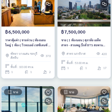
฿6,500,000
฿7,500,000
ราคาคุ้มค่า | ขายด่วน | ห้องนอน
ขาย | 1 ห้องนอน | ศุภาลัย เอลีท
ใหญ่ 1 ห้อง | วิวทะเลย์ เรสซิเดนซ์ 6
สาทร - สวนพลู (ใกล้ BTS สะพาน
(หาดวงศ์อมาตย์ พัทยา)
แดง)
พัทยา บางแสน ชลบุรี
สาทร นราธิวาส
420
370
สัตหีบ
พื้นที่ : 53.00 ตร.ม.
พื้นที่ : 103.00 ตร.ม.
1
1
17
1
1
2
ขาย
ขาย