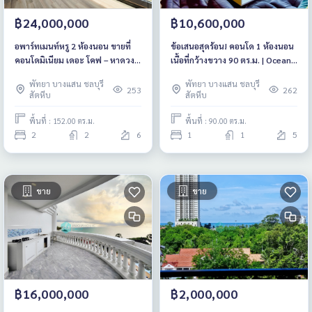
฿24,000,000
฿10,600,000
อพาร์ทเมนท์หรู 2 ห้องนอน ขายที่
ข้อเสนอสุดร้อน! คอนโด 1 ห้องนอน
คอนโดมิเนียม เดอะ โคฟ – หาดวงศ์
เนื้อที่กว้างขวาง 90 ตร.ม. | Ocean
อมาตย์
Portofino (นาจอมเทียน พัทยา)
พัทยา บางแสน ชลบุรี
พัทยา บางแสน ชลบุรี
253
262
สัตหีบ
สัตหีบ
พื้นที่ : 152.00 ตร.ม.
พื้นที่ : 90.00 ตร.ม.
2
2
6
1
1
5
ขาย
ขาย
฿16,000,000
฿2,000,000