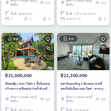
พัทยา บางแสน ชลบุรี
พัทยา บางแสน ชลบุรี
339
332
สัตหีบ
สัตหีบ
พื้นที่ : 49.00 ตร.ม.
พื้นที่ : 2 ไร่ 1 งาน 79 ตร.ว.
1
1
5
มากกว่า 10
2
ขาย
ขาย
฿21,000,000
฿22,300,000
ดีลสุดคุ้ม | ขาย | วิลล่า 3 ชั้นริมทะเล
อพาร์ทเมนท์หรู 2 ห้องนอน ขายที่
กว้างขวาง พร้อมสระว่ายน้ำส่วนตัว
คอนโดมิเนียม เดอะ โคฟ – หาดวงศ์
(นาเจริญ พัทยา)
อมาตย์
พัทยา บางแสน ชลบุรี
พัทยา บางแสน ชลบุรี
341
338
สัตหีบ
สัตหีบ
พื้นที่ : 450.00 ตร.ว.
พื้นที่ : 152.00 ตร.ม.