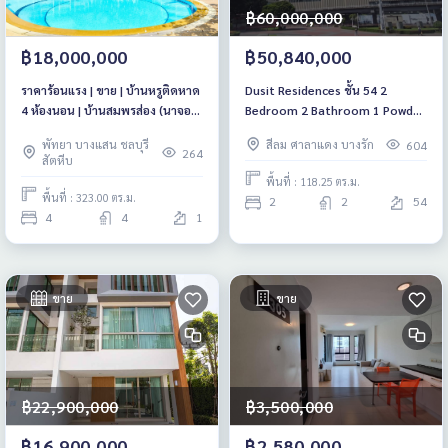
฿60,000,000
฿18,000,000
฿50,840,000
ราคาร้อนแรง | ขาย | บ้านหรูติดหาด
Dusit Residences ชั้น 54 2
4 ห้องนอน | บ้านสมพรส่อง (นาจอม
Bedroom 2 Bathroom 1 Powder
เทียน)
Room ขนาด 118.25 Sq.m. ราคาดี
พัทยา บางแสน ชลบุรี
สีลม ศาลาแดง บางรัก
604
วิวสวยเว่อร์!
264
สัตหีบ
พื้นที่ : 118.25 ตร.ม.
พื้นที่ : 323.00 ตร.ม.
2
2
54
4
4
1
ขาย
ขาย
฿22,900,000
฿3,500,000
฿16,900,000
฿2,580,000