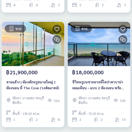
4
4
3
2
3
3
ขาย
ขาย
฿21,900,000
฿18,000,000
ขายแล้ว! | ห้องพักหรูขนาดใหญ่ 1
ชีวิตหรูบนชายหาดที่โคปาคาบาน่า
ห้องนอน ที่ The Cove (วงศ์อมาตย์)
จอมเทียน – แบบ 2 ห้องนอน พร้อม
อ่างจากุซซี่บนระเบียง
พัทยา บางแสน ชลบุรี
พัทยา บางแสน ชลบุรี
366
345
สัตหีบ
สัตหีบ
พื้นที่ : 138.00 ตร.ม.
พื้นที่ : 70.00 ตร.ม.
1
2
8
2
2
19