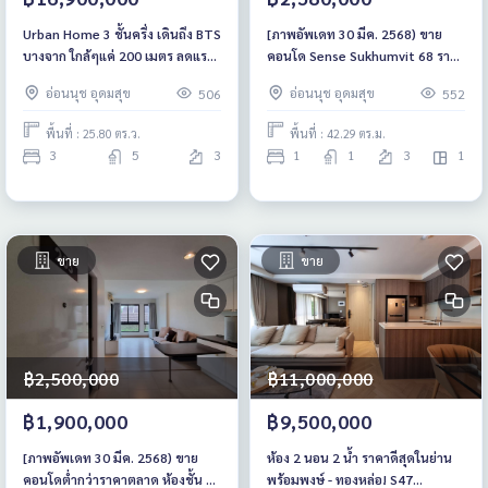
Urban Home 3 ชั้นครึ่ง เดินถึง BTS
[ภาพอัพเดท 30 มีค. 2568) ขาย
บางจาก ใกล้ๆแค่ 200 เมตร ลดแรง
คอนโด Sense Sukhumvit 68 ราคา
เริ่ม 16.9 ลบ.*
ต่ำกว่าตลาด ชั้น 3 เฟอร์ฯครบ
อ่อนนุช อุดมสุข
อ่อนนุช อุดมสุข
506
552
พื้นที่ : 25.80 ตร.ว.
พื้นที่ : 42.29 ตร.ม.
3
5
3
1
1
3
1
ขาย
ขาย
฿2,500,000
฿11,000,000
฿1,900,000
฿9,500,000
[ภาพอัพเดท 30 มีค. 2568) ขาย
ห้อง 2 นอน 2 น้ำ ราคาดีสุดในย่าน
คอนโดต่ำกว่าราคาตลาด ห้องชั้น 2
พร้อมพงษ์ - ทองหล่อ! S47