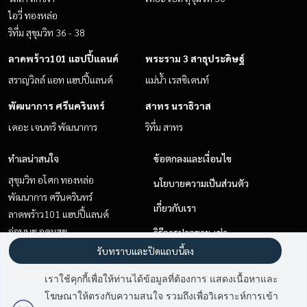
ไอวี่ ทองหล่อ
ริทึ่ม สุขุมวิท 36 - 38
ลาดพร้าว101 แฮปปี้แลนด์
พระราม 3 สาธุประดิษฐ์
สราญวิลล์ แอท แฮปปี้แลนด์
แม่น้ำ เรสซิเดนท์
พัฒนาการ ศรีนครินทร์
สาทร นราธิวาส
เดอะ เจนทริ พัฒนาการ
ริทึ่ม สาทร
ทำเลน่าสนใจ
ข้อตกลงและเงื่อนไข
สุขุมวิท อโศก ทองหล่อ
นโยบายความเป็นส่วนตัว
พัฒนาการ ศรีนครินทร์
เกี่ยวกับเรา
ลาดพร้าว101 แฮปปี้แลนด์
อ่อนนุช อุดมสุข
วิธีการฝากขาย-เช่า
สาทร นราธิวาส
รับทราบและปิดแถบนี้ลง
ติดต่อ
พัทยา บางแสน ชลบุรี สัตหีบ
เราใช้คุกกี้เพื่อให้ท่านได้ข้อมูลที่ต้องการ แสดงเนื้อหาและ
สะพานควาย จตุจักร
โฆษณาให้ตรงกับความสนใจ รวมถึงเพื่อวิเคราะห์การเข้า
พระราม 3 สาธุประดิษฐ์