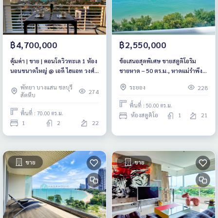
฿4,700,000
฿2,550,000
คุ้มค่า | ขาย | คอนโดวิวทะเล 1 ห้อง
ข้อเสนอสุดพิเศษ ขายสตูดิโอริม
นอนขนาดใหญ่ @ เอดี ไฮแอท วงศ์
ชายหาด – 50 ตร.ม., หาดแม่รำพึง,
อมาตย์
ระยอง
พัทยา บางแสน ชลบุรี
ระยอง
228
274
สัตหีบ
พื้นที่ : 50.00 ตร.ม.
พื้นที่ : 70.00 ตร.ม.
ห้องสตูดิโอ
1
21
1
2
22
ขาย
ขาย