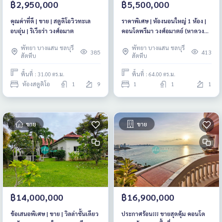
฿2,950,000
฿5,500,000
คุณค่าที่ดี | ขาย | สตูดิโอวิวทะเล
ราคาพิเศษ | ห้องนอนใหญ่ 1 ห้อง |
อบอุ่น | ริเวียร่า วงศ์อมาต
คอนโดพรีมา วงศ์อมาตย์ (หาดวงศ์
อมาตย์)
พัทยา บางแสน ชลบุรี
พัทยา บางแสน ชลบุรี
385
413
สัตหีบ
สัตหีบ
พื้นที่ : 31.00 ตร.ม.
พื้นที่ : 64.00 ตร.ม.
ห้องสตูดิโอ
1
9
1
1
1
ขาย
ขาย
฿14,000,000
฿16,900,000
ข้อเสนอพิเศษ | ขาย | วิลล่าชั้นเดียว
ประกาศร้อน!!! ขายสุดคุ้ม คอนโด