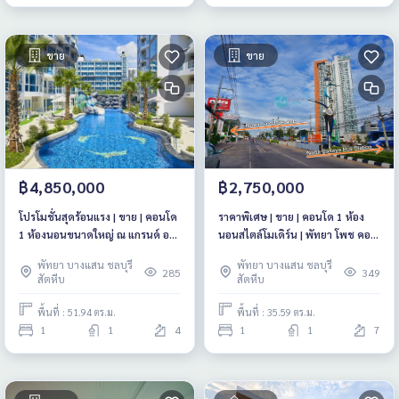
ขาย
ขาย
฿4,850,000
฿2,750,000
โปรโมชั่นสุดร้อนแรง | ขาย | คอนโด
ราคาพิเศษ | ขาย | คอนโด 1 ห้อง
1 ห้องนอนขนาดใหญ่ ณ แกรนด์ อ
นอนสไตล์โมเดิร์น | พัทยา โพช คอน
เวนิว เรสซิเดนซ์
โด
พัทยา บางแสน ชลบุรี
พัทยา บางแสน ชลบุรี
285
349
สัตหีบ
สัตหีบ
พื้นที่ : 51.94 ตร.ม.
พื้นที่ : 35.59 ตร.ม.
1
1
4
1
1
7