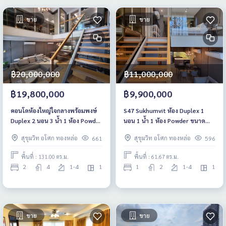
ขาย
ขาย
฿20,000,000
฿11,000,000
฿19,800,000
฿9,900,000
คอนโดห้องใหญ่ใจกลางพร้อมพงษ์
S47 Sukhumvit ห้อง Duplex 1
Duplex 2 นอน 3 น้ำ 1 ห้อง Powder
นอน 1 น้ำ 1 ห้อง Powder ขนาด
ขนาด 131 ตรม. เพดานสูง 5.3 เมตร
61.67 ตรม. ราคา 9.9 ลบ.*
สุขุมวิท อโศก ทองหล่อ
สุขุมวิท อโศก ทองหล่อ
661
596
19.8 ลบ.*
พื้นที่ : 131.00 ตร.ม.
พื้นที่ : 61.67 ตร.ม.
2
4
1-4
1
1
2
1-4
1
ขาย
ขาย