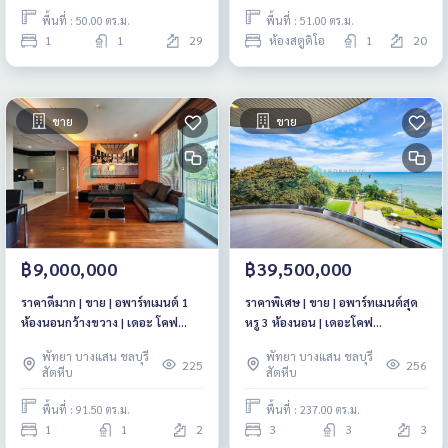
พื้นที่ : 50.00 ตร.ม.
พื้นที่ : 51.00 ตร.ม.
1
1
29
ห้องสตูดิโอ
1
20
ขาย
ขาย
฿9,000,000
฿39,500,000
ราคาดีมาก | ขาย | อพาร์ทเมนต์ 1
ราคาพิเศษ | ขาย | อพาร์ทเมนต์สุด
ห้องนอนกว้างขวาง | เดอะ โคฟ
หรู 3 ห้องนอน | เดอะโคฟ
(วงศ์อมาตย์)
คอนโดมิเนียม (หาดวงศ์อมาตย์)
พัทยา บางแสน ชลบุรี
พัทยา บางแสน ชลบุรี
225
256
สัตหีบ
สัตหีบ
พื้นที่ : 91.50 ตร.ม.
พื้นที่ : 237.00 ตร.ม.
1
1
2
3
3
3