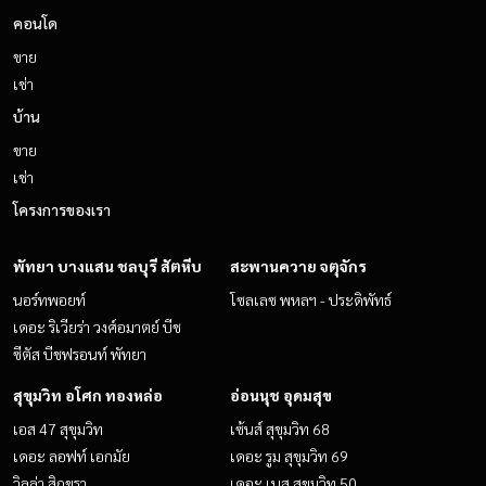
คอนโด
ขาย
เช่า
บ้าน
ขาย
เช่า
โครงการของเรา
พัทยา บางแสน ชลบุรี สัตหีบ
สะพานควาย จตุจักร
นอร์ทพอยท์
โซลเลซ พหลฯ - ประดิพัทธ์
เดอะ ริเวียร่า วงศ์อมาตย์ บีช
ซีตัส บีชฟรอนท์ พัทยา
สุขุมวิท อโศก ทองหล่อ
อ่อนนุช อุดมสุข
เอส 47 สุขุมวิท
เซ้นส์ สุขุมวิท 68
เดอะ ลอฟท์ เอกมัย
เดอะ รูม สุขุมวิท 69
วิลล่า สิกขรา
เดอะ เบส สุขุมวิท 50