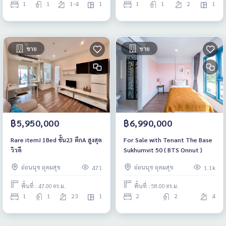
1
1
1-4
1
1
1
2
1
ขาย
ขาย
฿5,950,000
฿6,990,000
Rare item! 1Bed ชั้น23 ตึกA สูงสุด
For Sale with Tenant The Base
วิวดี
Sukhumvit 50 ( BTS Onnut )
อ่อนนุช อุดมสุข
อ่อนนุช อุดมสุข
471
1.1k
พื้นที่ : 47.00 ตร.ม.
พื้นที่ : 58.00 ตร.ม.
1
1
23
1
2
2
4