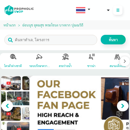
THB
หน้าแรก
อ่อนนุช อุดมสุข พระโขนง บางจาก ปุณณวิถี
ค้นหา
โควต้าต่างชาติ
ระบบรักษาความ
สระว่ายน้ำ
ซาวน่า
สนามเด็กเล่น
ปลอดภัย