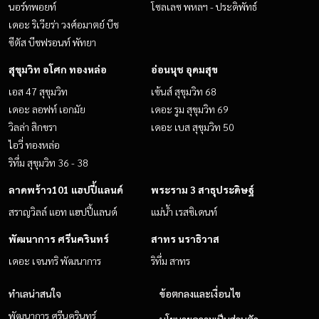
นอร์ทพอยท์
โซลเลซ พหลฯ - ประดิพัทธ์
เดอะ ริเวียร่า วงศ์อมาตย์ บีช
ซีตัส บีชฟรอนท์ พัทยา
สุขุมวิท อโศก ทองหล่อ
อ่อนนุช อุดมสุข
เอส 47 สุขุมวิท
เซ้นส์ สุขุมวิท 68
เดอะ ลอฟท์ เอกมัย
เดอะ รูม สุขุมวิท 69
วิลล่า สิกขรา
เดอะ เบส สุขุมวิท 50
ไอวี่ ทองหล่อ
ริทึ่ม สุขุมวิท 36 - 38
ลาดพร้าว101 แฮปปี้แลนด์
พระราม 3 สาธุประดิษฐ์
สราญวิลล์ แอท แฮปปี้แลนด์
แม่น้ำ เรสซิเดนท์
พัฒนาการ ศรีนครินทร์
สาทร นราธิวาส
เดอะ เจนทริ พัฒนาการ
ริทึ่ม สาทร
ทำเลน่าสนใจ
ข้อตกลงและเงื่อนไข
พัฒนาการ ศรีนครินทร์