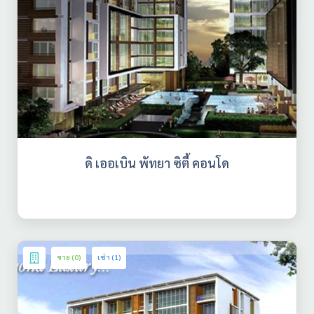
ดิ เออเบิน พัทยา ซิตี้ คอนโด
ขาย (0)
เช่า (1)