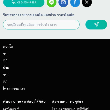
092-454-9499
รับข่าวสารรายการ คอนโด และบ้าน ราคาโดนใจ
คอนโด
ขาย
เช่า
บ้าน
ขาย
เช่า
โครงการของเรา
พัทยา บางแสน ชลบุรี สัตหีบ
สะพานควาย จตุจักร
นอร์ทพอยท์
โซลเลซ พหลฯ - ประดิพัทธ์