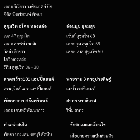
เดอะ ริเวียร่า วงศ์อมาตย์ บีช
ซีตัส บีชฟรอนท์ พัทยา
สุขุมวิท อโศก ทองหล่อ
อ่อนนุช อุดมสุข
เอส 47 สุขุมวิท
เซ้นส์ สุขุมวิท 68
เดอะ ลอฟท์ เอกมัย
เดอะ รูม สุขุมวิท 69
วิลล่า สิกขรา
เดอะ เบส สุขุมวิท 50
ไอวี่ ทองหล่อ
ริทึ่ม สุขุมวิท 36 - 38
ลาดพร้าว101 แฮปปี้แลนด์
พระราม 3 สาธุประดิษฐ์
สราญวิลล์ แอท แฮปปี้แลนด์
แม่น้ำ เรสซิเดนท์
พัฒนาการ ศรีนครินทร์
สาทร นราธิวาส
เดอะ เจนทริ พัฒนาการ
ริทึ่ม สาทร
ทำเลน่าสนใจ
ข้อตกลงและเงื่อนไข
พัทยา บางแสน ชลบุรี สัตหีบ
นโยบายความเป็นส่วนตัว