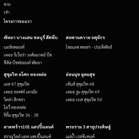
ขาย
เช่า
โครงการของเรา
พัทยา บางแสน ชลบุรี สัตหีบ
สะพานควาย จตุจักร
นอร์ทพอยท์
โซลเลซ พหลฯ - ประดิพัทธ์
เดอะ ริเวียร่า วงศ์อมาตย์ บีช
ซีตัส บีชฟรอนท์ พัทยา
สุขุมวิท อโศก ทองหล่อ
อ่อนนุช อุดมสุข
เอส 47 สุขุมวิท
เซ้นส์ สุขุมวิท 68
เดอะ ลอฟท์ เอกมัย
เดอะ รูม สุขุมวิท 69
วิลล่า สิกขรา
เดอะ เบส สุขุมวิท 50
ไอวี่ ทองหล่อ
ริทึ่ม สุขุมวิท 36 - 38
ลาดพร้าว101 แฮปปี้แลนด์
พระราม 3 สาธุประดิษฐ์
สราญวิลล์ แอท แฮปปี้แลนด์
แม่น้ำ เรสซิเดนท์