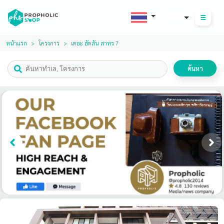
THB
หน้าแรก
โครงการ
เดอะ ฮัดสัน สาทร 7
ค้นหา