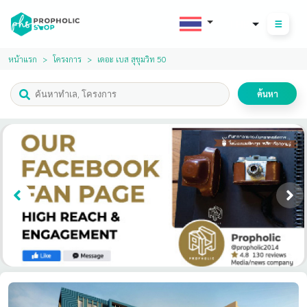
THB
หน้าแรก
โครงการ
เดอะ เบส สุขุมวิท 50
ค้นหา