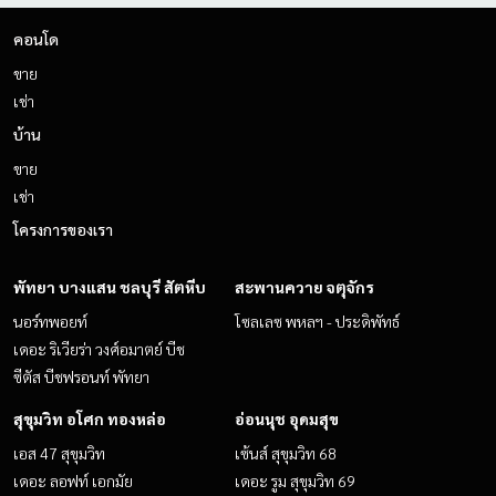
คอนโด
ขาย
เช่า
บ้าน
ขาย
เช่า
โครงการของเรา
พัทยา บางแสน ชลบุรี สัตหีบ
สะพานควาย จตุจักร
นอร์ทพอยท์
โซลเลซ พหลฯ - ประดิพัทธ์
เดอะ ริเวียร่า วงศ์อมาตย์ บีช
ซีตัส บีชฟรอนท์ พัทยา
สุขุมวิท อโศก ทองหล่อ
อ่อนนุช อุดมสุข
เอส 47 สุขุมวิท
เซ้นส์ สุขุมวิท 68
เดอะ ลอฟท์ เอกมัย
เดอะ รูม สุขุมวิท 69