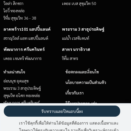
วิลล่า สิกขรา
เดอะ เบส สุขุมวิท 50
ไอวี่ ทองหล่อ
ริทึ่ม สุขุมวิท 36 - 38
ลาดพร้าว101 แฮปปี้แลนด์
พระราม 3 สาธุประดิษฐ์
สราญวิลล์ แอท แฮปปี้แลนด์
แม่น้ำ เรสซิเดนท์
พัฒนาการ ศรีนครินทร์
สาทร นราธิวาส
เดอะ เจนทริ พัฒนาการ
ริทึ่ม สาทร
ทำเลน่าสนใจ
ข้อตกลงและเงื่อนไข
อ่อนนุช อุดมสุข
นโยบายความเป็นส่วนตัว
พระราม 3 สาธุประดิษฐ์
เกี่ยวกับเรา
สุขุมวิท อโศก ทองหล่อ
พัฒนาการ ศรีนครินทร์
วิธีการฝากขาย-เช่า
สาทร นราธิวาส
รับทราบและปิดแถบนี้ลง
ติดต่อ
ลาดพร้าว101 แฮปปี้แลนด์
เราใช้คุกกี้เพื่อให้ท่านได้ข้อมูลที่ต้องการ แสดงเนื้อหาและ
สะพานควาย จตุจักร
โฆษณาให้ตรงกับความสนใจ รวมถึงเพื่อวิเคราะห์การเข้า